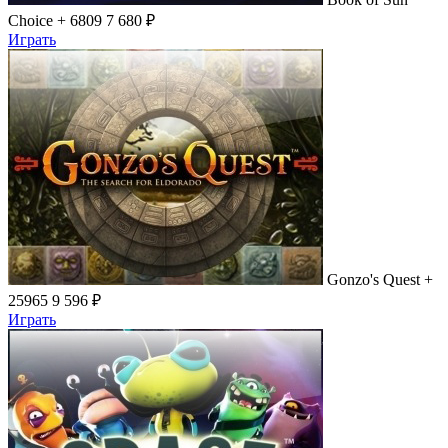
Choice
+ 6809
7 680 ₽
Играть
Gonzo's Quest
+
25965
9 596 ₽
Играть