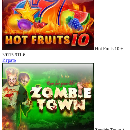
Hot Fruits 10
+
39115
911 ₽
Играть
Zombie Town
+