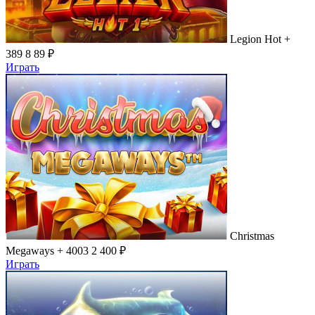
Legion Hot
+
389
8 89 ₽
Играть
Christmas
Megaways
+ 4003
2 400 ₽
Играть