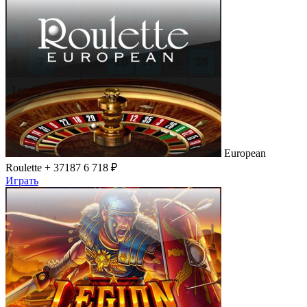
European
Roulette
+ 37187
6 718 ₽
Играть