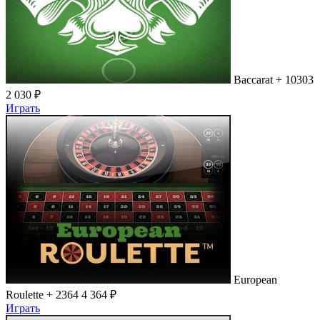
Baccarat
+ 10303
2 030 ₽
Играть
European
Roulette
+ 2364
4 364 ₽
Играть