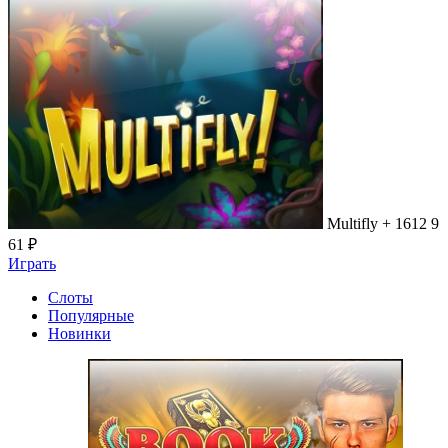
Multifly
+ 1612
9
61 ₽
Играть
Слоты
Популярные
Новинки