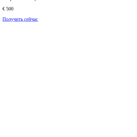
€ 500
Получить сейчас