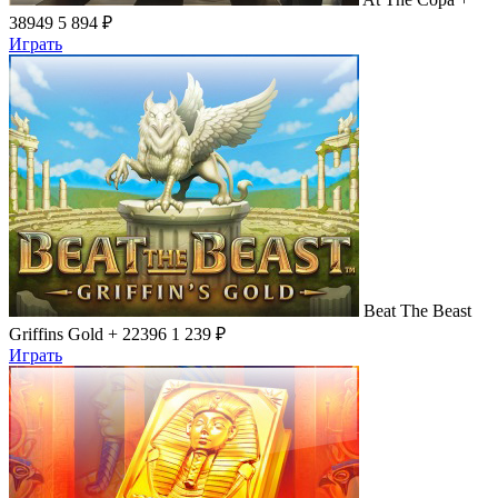
38949
5 894 ₽
Играть
Beat The Beast
Griffins Gold
+ 22396
1 239 ₽
Играть