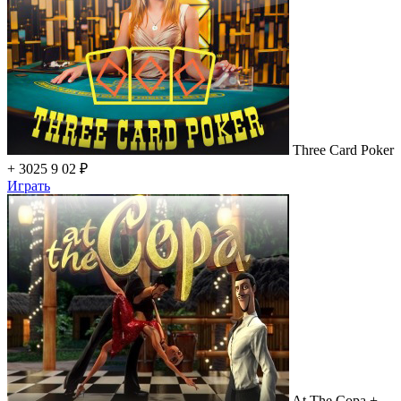
Three Card Poker
+ 3025
9 02 ₽
Играть
At The Copa
+