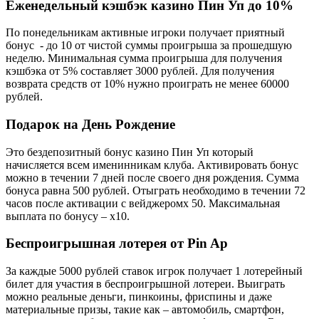
Еженедельный кэшбэк казино Пин Уп до 10%
По понедельникам активные игроки получает приятный
бонус - до 10 от чистой суммы проигрыша за прошедшую
неделю. Минимальная сумма проигрыша для получения
кэшбэка от 5% составляет 3000 рублей. Для получения
возврата средств от 10% нужно проиграть не менее 60000
рублей.
Подарок на День Рождение
Это бездепозитный бонус казино Пин Уп который
начисляется всем именинникам клуба. Активировать бонус
можно в течении 7 дней после своего дня рождения. Сумма
бонуса равна 500 рублей. Отыграть необходимо в течении 72
часов после активации с вейджеромх 50. Максимальная
выплата по бонусу – х10.
Беспроигрышная лотерея от Pin Ap
За каждые 5000 рублей ставок игрок получает 1 лотерейный
билет для участия в беспроигрышной лотереи. Выиграть
можно реальные деньги, пинкоины, фриспины и даже
материальные призы, такие как – автомобиль, смартфон,