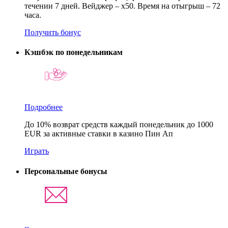
течении 7 дней. Вейджер – х50. Время на отыгрыш – 72
часа.
Получить бонус
Кэшбэк по понедельникам
Подробнее
До 10% возврат средств каждый понедельник до 1000
EUR за активные ставки в казино Пин Ап
Играть
Персональные бонусы