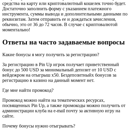
средства на карту или криптовалютный кошелек точно будет.
Достаточно заполнить форму с указанием платежного
инструмента, суммы вывода и дополнительными данными по
реквизитам. Затем отправить ее и дождаться зачисления,
обычно, это от 36 до 72 часов. В случае с криптовалютой
моментально!
Ответы на часто задаваемые вопросы
Какие бонусы я могу получить за регистрацию?
За регистрацию в Pin Up игрок получает приветственный
бонус до 500 USD за минимальный депозит от 10 USD с
вейдежром на отыгрыш х50. Бездепозитныйх бонусов за
регистрацию в казино на данный момент нет.
Где мне найти промокод?
Промокод можно найти на тематических ресурсах,
посвященных Pin Up, а также промокоды можно получить от
администрации клуба на e-mail почту за активную игру на
сайте.
Почему бонусы нужно отыгрывать?