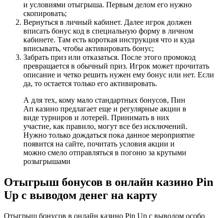
и условиями отыгрыша. Первым делом его нужно
скопировать;
Вернуться в личный кабинет. Далее игрок должен
вписать бонус код в специальную форму в личном
кабинете. Там есть короткая инструкция что и куда
вписывать, чтобы активировать бонус;
Забрать приз или отказаться. После этого промокод
превращается в обычный приз. Игрок может прочитать
описание и четко решить нужен ему бонус или нет. Если
да, то остается только его активировать.
А для тех, кому мало стандартных бонусов, Пин
Ап казино предлагает еще и регулярные акции в
виде турниров и лотерей. Принимать в них
участие, как правило, могут все без исключений.
Нужно только дождаться пока данное мероприятие
появится на сайте, почитать условия акции и
можно смело отправляться в погоню за крутыми
розыгрышами
Отыгрыш бонусов в онлайн казино Pin
Up с выводом денег на карту
Отыгрыш бонусов в онлайн казино Pin Up с выводом особо