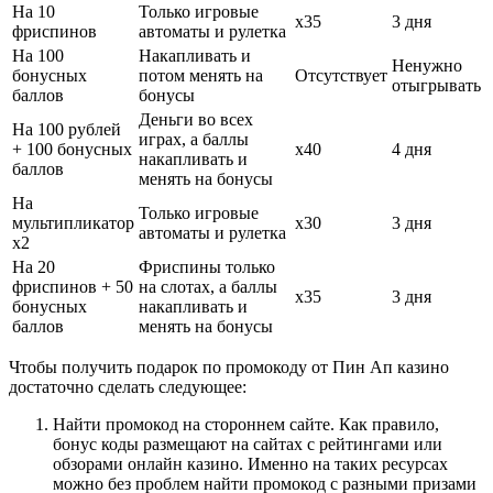
На 10
Только игровые
х35
3 дня
фриспинов
автоматы и рулетка
На 100
Накапливать и
Ненужно
бонусных
потом менять на
Отсутствует
отыгрывать
баллов
бонусы
Деньги во всех
На 100 рублей
играх, а баллы
+ 100 бонусных
х40
4 дня
накапливать и
баллов
менять на бонусы
На
Только игровые
мультипликатор
х30
3 дня
автоматы и рулетка
х2
На 20
Фриспины только
фриспинов + 50
на слотах, а баллы
х35
3 дня
бонусных
накапливать и
баллов
менять на бонусы
Чтобы получить подарок по промокоду от Пин Ап казино
достаточно сделать следующее:
Найти промокод на стороннем сайте. Как правило,
бонус коды размещают на сайтах с рейтингами или
обзорами онлайн казино. Именно на таких ресурсах
можно без проблем найти промокод с разными призами