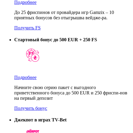
Подробнее
До 25 фриспинов от провайдера игр Gamzix – 10
приятных бонусов без отыгрышва вейдже-ра.
Получить FS
Стартовый бонус до
500 EUR
+ 250 FS
Подробнее
Начните свою серию пакет с выгодного
приветственного бонуса до 500 EUR и 250 фриспи-нов
на первый депозит
Получить бонус
Джекпот в играх TV-Bet