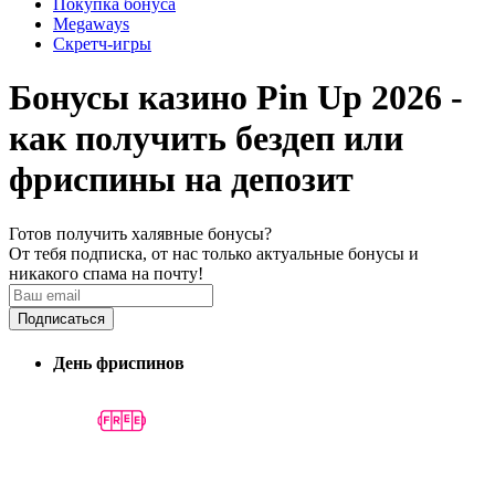
Покупка бонуса
Megaways
Скретч-игры
Бонусы казино Pin Up 2026 -
как получить бездеп или
фриспины на депозит
Готов получить халявные бонусы?
От тебя подписка, от нас только актуальные бонусы и
никакого спама на почту!
День фриспинов