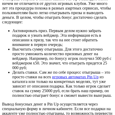
ничем не отличается от других игровых клубов. Уже много
лет эта процедура похожа в разных азартных сервисах, чтобы
пользователям было легко отыгрывать призы и выводить
деньги. В целом, чтобы отыграть бонус достаточно сделать
следующее:
Активировать приз. Первым делом нужно забрать
подарок и узнать вейджер. Эта информация есть в
описании к призу, так что на нее стоит обратить
внимание в первую очередь;
Высчитать сумму отыгрыша. Для этого достаточно
просто умножить количество призовых денег на
вейджер. Например, по бонусу игрок получил 500 руб с
вейджером х50. Это значит, что отыграть придется 25
000 руб;
Делать ставки. Сам же по себе процесс отыгрыша – это
просто ставки на всех
игровых автоматах Pin Up
из
каталога или только на конкретных моделях, тут уже
зависит от описания подарка. Как только игрок сделает
ставок на сумму 25000 руб, если брать наш пример, он
полностью отыграет бонус и сможет вывести выигрыш.
Вывод бонусных денег в Pin Up осуществляется через
специальную форму в личном кабинете. Если все подарки на
аккаунте уже полностью отыграны, то возможность перевести