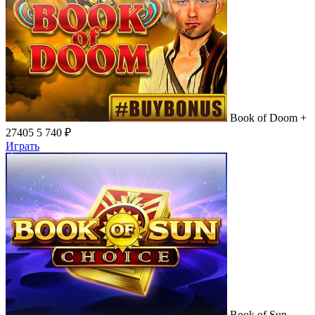
Book of Doom
+
27405
5 740 ₽
Играть
Book of Sun