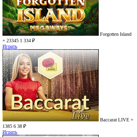
Forgotten Island
+ 23345
1 334 ₽
Играть
Baccarat LIVE
+
1385
6 38 ₽
Играть