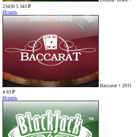
23430
5 343 ₽
Играть
Baccarat
+ 2931
4 93 ₽
Играть