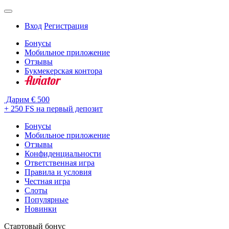
Вход
Регистрация
Бонусы
Мобильное приложение
Отзывы
Букмекерская контора
Дарим
€ 500
+ 250 FS на первый депозит
Бонусы
Мобильное приложение
Отзывы
Конфиденциальности
Ответственная игра
Правила и условия
Честная игра
Слоты
Популярные
Новинки
Стартовый бонус