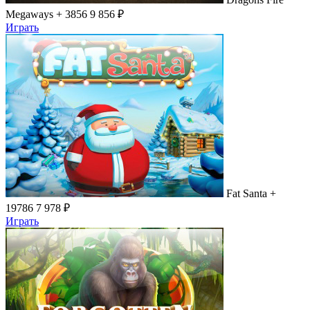
Megaways
+ 3856
9 856 ₽
Играть
Fat Santa
+
19786
7 978 ₽
Играть