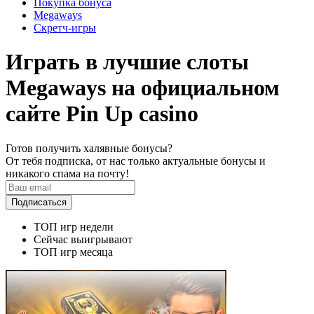
Покупка бонуса
Megaways
Скретч-игры
Играть в лучшие слоты
Megaways на официальном
сайте Pin Up casino
Готов получить халявные бонусы?
От тебя подписка, от нас только актуальные бонусы и
никакого спама на почту!
ТОП игр недели
Сейчас выигрывают
ТОП игр месяца