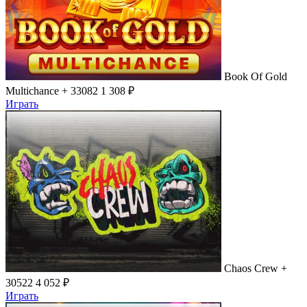
Book Of Gold
Multichance
+ 33082
1 308 ₽
Играть
Chaos Crew
+
30522
4 052 ₽
Играть