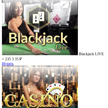
Blackjack LIVE
+ 235
3 35 ₽
Играть