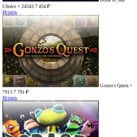
Choice
+ 24543
7 454 ₽
Играть
Gonzo's Quest
+
7913
7 791 ₽
Играть